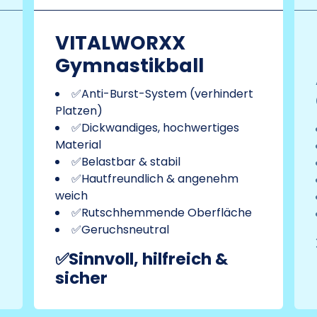
VITALWORXX
Gymnastikball
✅Anti-Burst-System (verhindert
Platzen)
✅Dickwandiges, hochwertiges
Material
✅Belastbar & stabil
✅Hautfreundlich & angenehm
weich
✅Rutschhemmende Oberfläche
✅Geruchsneutral
✅Sinnvoll, hilfreich &
sicher