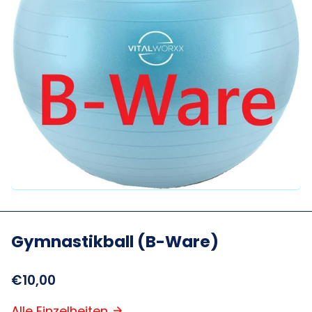
Gymnastikball (B-Ware)
€10,00
Alle Einzelheiten
arrow_forward