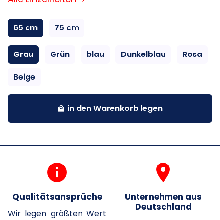
65 cm
75 cm
Grau
Grün
blau
Dunkelblau
Rosa
Beige
in den Warenkorb legen
local_mall
info
room
Qualitätsansprüche
Unternehmen aus
Deutschland
Wir legen größten Wert