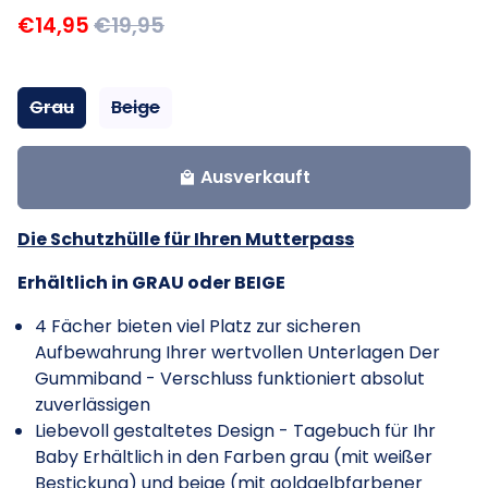
€14,95
€19,95
Grau
Beige
Ausverkauft
local_mall
Die Schutzhülle für Ihren Mutterpass
Erhältlich in GRAU oder BEIGE
4 Fächer bieten viel Platz zur sicheren
Aufbewahrung Ihrer wertvollen Unterlagen Der
Gummiband - Verschluss funktioniert absolut
zuverlässigen
Liebevoll gestaltetes Design - Tagebuch für Ihr
Baby Erhältlich in den Farben grau (mit weißer
Bestickung) und beige (mit goldgelbfarbener